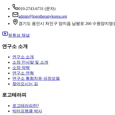
010-2743-6731
(문자)
admin@logotherapykorea.org
경기도 용인시 처인구 양지읍 남평로 266 수원양지영
유튜브 채널
연구소 소개
연구소 소개
소장 인사말 및 소개
소장 약력
연구소 연혁
연구소 통합치유·성장모델
찾아오시는 길
로고테라피
로고테라피란?
빅터프랭클 박사